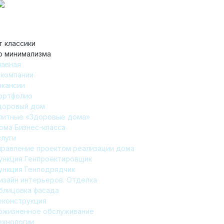
т классики
о минимализма
лавная
 компании
акансии
ортфолио
доровый дом
литные «Здоровые дома»
ома Бизнес-класса
слуги
правление проектом реализации дома
ункция Генпроектировщик
ункция Генподрядчик
изайн интерьеров. Отделка
блицовка фасада
еконструкция
ожизненное обслуживание
ехнологии