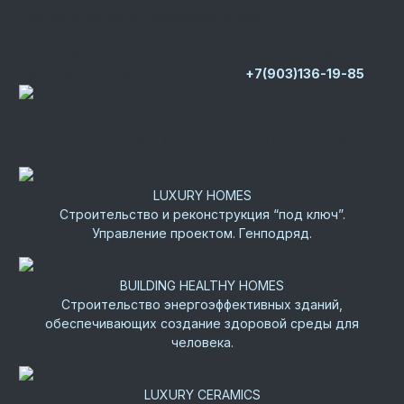
Центральный офис
Московская область,
г. Истра, д. Юрьево, дом 76, Новорижское шоссе, 22 км
Представительство на юге РФ
Республика Крым, г.
Керчь, ул. 12 Апреля 1961 года, д. 1Г
+7(903)136-19-85
Группа компаний “Роскошные Дома”
LUXURY HOMES
Строительство и реконструкция “под ключ”.
Управление проектом. Генподряд.
BUILDING HEALTHY HOMES
Строительство энергоэффективных зданий,
обеспечивающих создание здоровой среды для
человека.
LUXURY CERAMICS