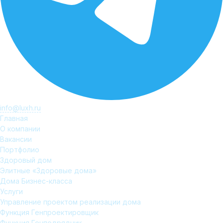
info@luxh.ru
Главная
О компании
Вакансии
Портфолио
Здоровый дом
Элитные «Здоровые дома»
Дома Бизнес-класса
Услуги
Управление проектом реализации дома
Функция Генпроектировщик
Функция Генподрядчик