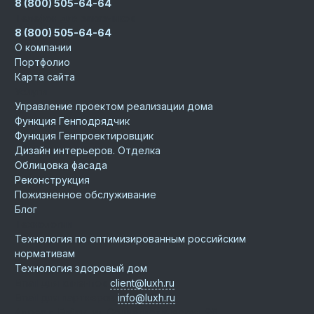
8 (800) 505-64-64
Телефон для заказчиков
8 (800) 505-64-64
О компании
Портфолио
Карта сайта
Услуги
Управление проектом реализации дома
Функция Генподрядчик
Функция Генпроектировщик
Дизайн интерьеров. Отделка
Облицовка фасада
Реконструкция
Пожизненное обслуживание
Блог
Технологии
Технология по оптимизированным российским
нормативам
Технология здоровый дом
Email для клиентов
client@luxh.ru
Email для партнеров
info@luxh.ru
Адрес
г. Бийск
,
ул. Социалистическая, 98