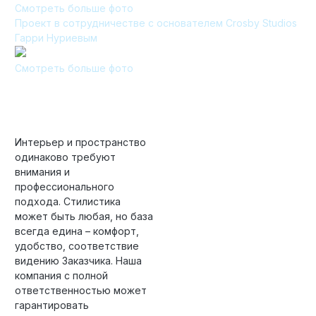
Смотреть больше фото
Проект в сотрудничестве с основателем Crosby Studios
Технология по улучшенным российским нормативам
Гарри Нуриевым
Технология здоровый дом
Смотреть больше фото
Интерьер и пространство
одинаково требуют
внимания и
профессионального
подхода. Стилистика
может быть любая, но база
всегда едина – комфорт,
удобство, соответствие
видению Заказчика. Наша
компания с полной
ответственностью может
гарантировать