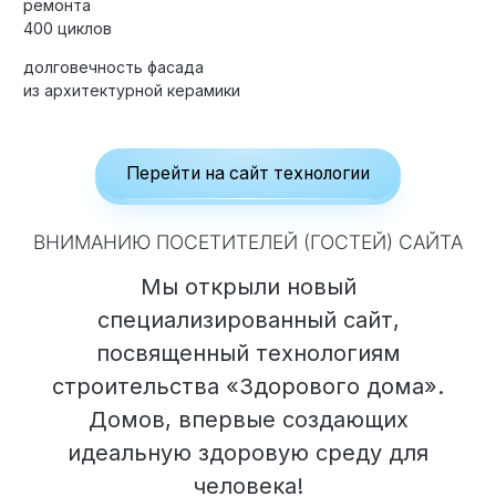
ремонта
400 циклов
долговечность фасада
из архитектурной керамики
Элитные «Здоровые дома»
Дома Бизнес-класса
Перейти на сайт технологии
Управление проектом реализации дома
ВНИМАНИЮ ПОСЕТИТЕЛЕЙ (ГОСТЕЙ) САЙТА
Функция Генпроектировщик
Мы открыли новый
Функция Генподрядчик
специализированный сайт,
Дизайн интерьеров. Отделка
посвященный технологиям
Облицовка фасада
строительства «Здорового дома».
Реконструкция
Домов, впервые создающих
идеальную здоровую среду для
Пожизненное обслуживание
человека!