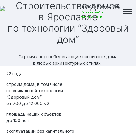
Строительство домов
8 (800) 505-64-64
Режим работы:
в Ярославле
пн-пт с 10-19
по технологии “Здоровый
дом”
Строим энергосберегающие пассивные дома
в любых архитектурных стилях
22 года
строим дома, в том числе
по уникальной технологии
“Здоровый дом”
от 700 до 12 000 м2
площадь наших объектов
Вакансии
до 100 лет
эксплуатации без капитального