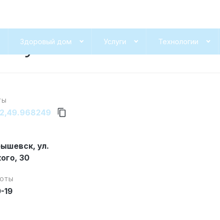
вокуйбышевске
Здоровый дом
Услуги
Технологии
ТЫ
2,49.968249
бышевск,
ул.
ого, 30
БОТЫ
0-19