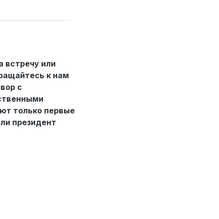
а встречу или
ращайтесь к нам
ивам
вор с
тственными
ют только первые
или президент