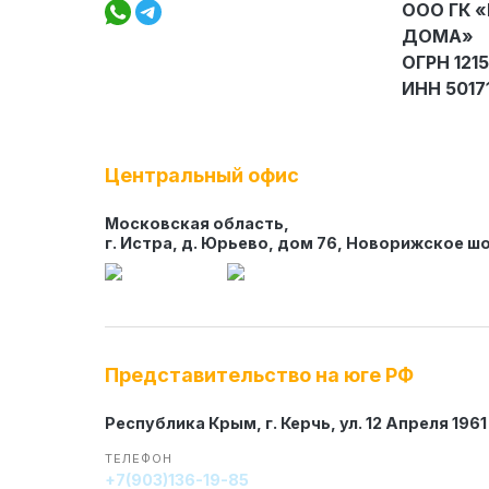
Вакансии
ООО ГК 
ДОМА»
ОГРН 121
ИНН 5017
Центральный офис
Элитные «Здоровые дома»
Дома Бизнес-класса
Московская область,
г. Истра, д. Юрьево, дом 76, Новорижское шо
Управление проектом реализации дома
Функция Генпроектировщик
Представительство на юге РФ
Функция Генподрядчик
Республика Крым, г. Керчь, ул. 12 Апреля 1961 
Дизайн интерьеров. Отделка
ТЕЛЕФОН
+7(903)136-19-85