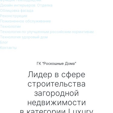
Дизайн интерьеров. Отделка
Облицовка фасада
Реконструкция
Пожизненное обслуживание
Технологии
Технология по улучшенным российским нормативам
Технология здоровый дом
Блог
Контакты
ГК “Роскошные Дома”
Лидер в сфере
строительства
загородной
недвижимости
в категории Luxury