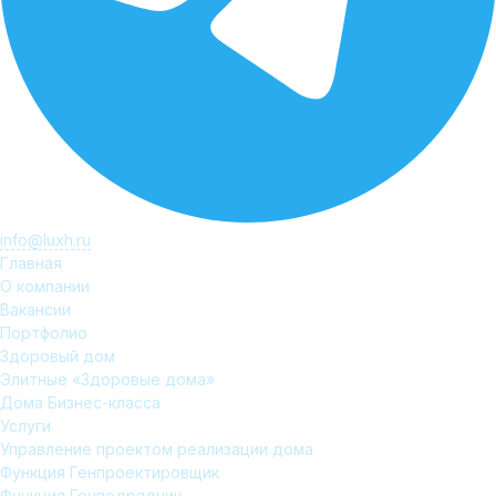
info@luxh.ru
Главная
О компании
Вакансии
Портфолио
Здоровый дом
Элитные «Здоровые дома»
Дома Бизнес-класса
Услуги
Управление проектом реализации дома
Функция Генпроектировщик
Функция Генподрядчик