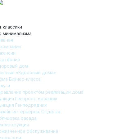
т классики
о минимализма
лавная
 компании
акансии
ортфолио
доровый дом
литные «Здоровые дома»
ома Бизнес-класса
слуги
правление проектом реализации дома
ункция Генпроектировщик
ункция Генподрядчик
изайн интерьеров. Отделка
блицовка фасада
еконструкция
ожизненное обслуживание
ехнологии