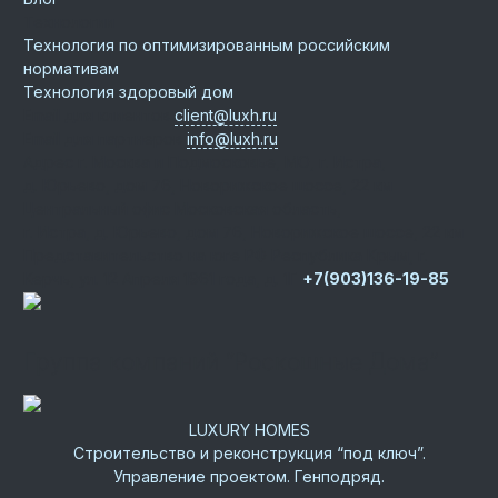
Технологии
Технология по оптимизированным российским
нормативам
Технология здоровый дом
Email для клиентов
client@luxh.ru
Email для партнеров
info@luxh.ru
Адрес
г. Москва и Подмосковье
,
МО, г. Истра,
д. Юрьево, дом 76, Новорижское шоссе, 22 км
Центральный офис
Московская область,
г. Истра, д. Юрьево, дом 76, Новорижское шоссе, 22 км
Представительство на юге РФ
Республика Крым, г.
Керчь, ул. 12 Апреля 1961 года, д. 1Г
+7(903)136-19-85
Группа компаний “Роскошные Дома”
LUXURY HOMES
Строительство и реконструкция “под ключ”.
Управление проектом. Генподряд.