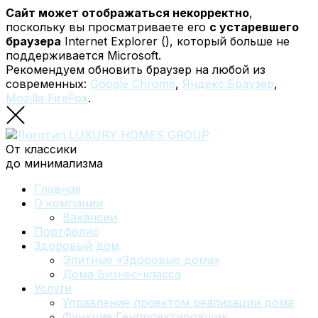
Сайт может отображаться некорректно
,
поскольку вы просматриваете его
с устаревшего
браузера
Internet Explorer (
), который больше не
поддерживается Microsoft.
Рекомендуем обновить браузер на любой из
современных:
Google Chrome
,
Яндекс.Браузер
,
Mozilla FireFox
.
От классики
до минимализма
Главная
О компании
Вакансии
Портфолио
Здоровый дом
Элитные «Здоровые дома»
Дома Бизнес-класса
Услуги
Управление проектом реализации дома
Функция Генпроектировщик