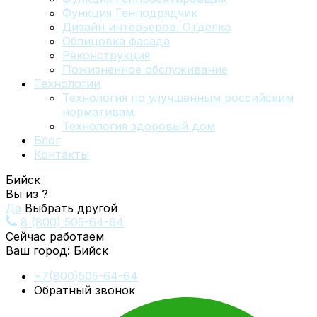
Функция Генподрядчик
Дизайн интерьеров. Отделка
Облицовка фасада
Реконструкция
Пожизненное обслуживание
Технологии
Технология по улучшенным российским
нормативам
Технология здоровый дом
Блог
Контакты
Бийск
Вы из
?
Да
Выбрать другой
8 (800) 505-64-64
Сейчас работаем
Ваш город:
Бийск
+7(800)505-64-64
Обратный звонок