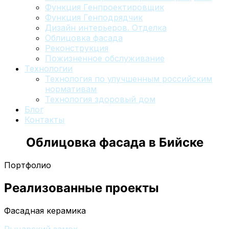
Функция Генпроектировщик
Функция Генподрядчик
Дизайн интерьеров. Отделка
Облицовка фасада
Реконструкция
Пожизненное обслуживание
Технологии
Технология по улучшенным российским
нормативам
Технология здоровый дом
Блог
Контакты
Облицовка фасада
в Бийске
Портфолио
Реализованные проекты
Фасадная керамика
Рыцарский замок