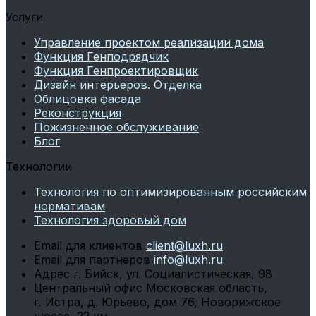
Услуги
Управление проектом реализации дома
Функция Генподрядчик
Функция Генпроектировщик
Дизайн интерьеров. Отделка
Облицовка фасада
Реконструкция
Пожизненное обслуживание
Блог
Технологии
Технология по оптимизированным российским
нормативам
Технология здоровый дом
Email для клиентов
client@luxh.ru
Email для партнеров
info@luxh.ru
Адрес
г. Бийск
,
ул. Социалистическая, 98
Центральный офис
Московская область,
г. Истра, д. Юрьево, дом 76, Новорижское
шоссе, 22 км