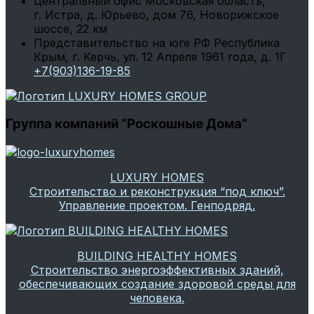
Центральный офис
Московская область,
г. Истра, д. Юрьево, дом 76, Новорижское
шоссе, 22 км
Представительство на юге РФ
Республика
Крым, г. Керчь, ул. 12 Апреля 1961 года, д. 1Г
+7(903)136-19-85
Группа компаний “Роскошные Дома”
LUXURY HOMES
Строительство и реконструкция “под ключ”.
Управление проектом. Генподряд.
BUILDING HEALTHY HOMES
Строительство энергоэффективных зданий,
обеспечивающих создание здоровой среды для
человека.