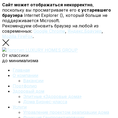
Сайт может отображаться некорректно
,
поскольку вы просматриваете его
с устаревшего
браузера
Internet Explorer (
), который больше не
поддерживается Microsoft.
Рекомендуем обновить браузер на любой из
современных:
Google Chrome
,
Яндекс.Браузер
,
Mozilla FireFox
.
От классики
до минимализма
Главная
О компании
Вакансии
Портфолио
Здоровый дом
Элитные «Здоровые дома»
Дома Бизнес-класса
Услуги
Управление проектом реализации дома
Функция Генпроектировщик