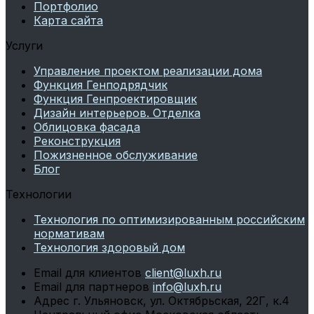
Портфолио
Карта сайта
Услуги
Управление проектом реализации дома
Функция Генподрядчик
Функция Генпроектировщик
Дизайн интерьеров. Отделка
Облицовка фасада
Реконструкция
Пожизненное обслуживание
Блог
Технологии
Технология по оптимизированным российским
нормативам
Технология здоровый дом
Email для клиентов
client@luxh.ru
Email для партнеров
info@luxh.ru
Адрес
г. Ульяновск
,
ул. Октябрьская, 22Г, к.4