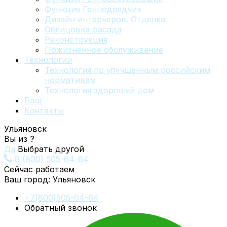
Функция Генподрядчик
Дизайн интерьеров. Отделка
Облицовка фасада
Реконструкция
Пожизненное обслуживание
Технологии
Технология по улучшенным российским
нормативам
Технология здоровый дом
Блог
Контакты
Ульяновск
Вы из
?
Да
Выбрать другой
8 (800) 505-64-64
Сейчас работаем
Ваш город:
Ульяновск
+7(800)505-64-64
Обратный звонок