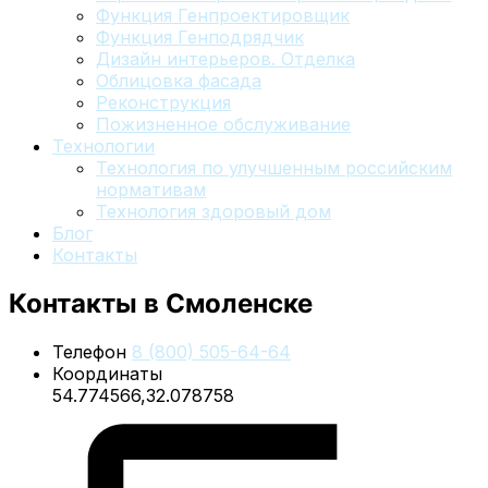
Функция Генпроектировщик
Функция Генподрядчик
Дизайн интерьеров. Отделка
Облицовка фасада
Реконструкция
Пожизненное обслуживание
Технологии
Технология по улучшенным российским
нормативам
Технология здоровый дом
Блог
Контакты
Контакты
в Смоленске
Телефон
8 (800) 505-64-64
Координаты
54.774566,32.078758