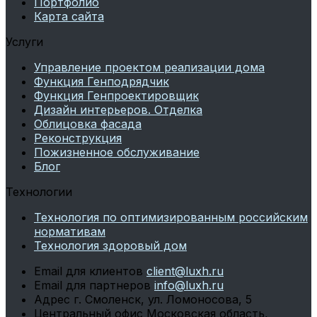
Портфолио
Карта сайта
Услуги
Управление проектом реализации дома
Функция Генподрядчик
Функция Генпроектировщик
Дизайн интерьеров. Отделка
Облицовка фасада
Реконструкция
Пожизненное обслуживание
Блог
Технологии
Технология по оптимизированным российским
нормативам
Технология здоровый дом
Email для клиентов
client@luxh.ru
Email для партнеров
info@luxh.ru
Адрес
г. Смоленск
,
ул. Ломоносова, 5
Центральный офис
Московская область,