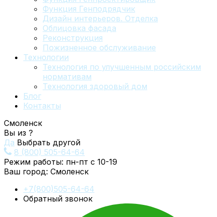
Функция Генподрядчик
Дизайн интерьеров. Отделка
Облицовка фасада
Реконструкция
Пожизненное обслуживание
Технологии
Технология по улучшенным российским
нормативам
Технология здоровый дом
Блог
Контакты
Смоленск
Вы из
?
Да
Выбрать другой
8 (800) 505-64-64
Режим работы: пн-пт с 10-19
Ваш город:
Смоленск
+7(800)505-64-64
Обратный звонок