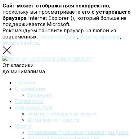
Сайт может отображаться некорректно
,
поскольку вы просматриваете его
с устаревшего
браузера
Internet Explorer (
), который больше не
поддерживается Microsoft.
Рекомендуем обновить браузер на любой из
современных:
Google Chrome
,
Яндекс.Браузер
,
Mozilla FireFox
.
От классики
до минимализма
Главная
О компании
Вакансии
Портфолио
Здоровый дом
Элитные «Здоровые дома»
Дома Бизнес-класса
Услуги
Управление проектом реализации дома
Функция Генпроектировщик