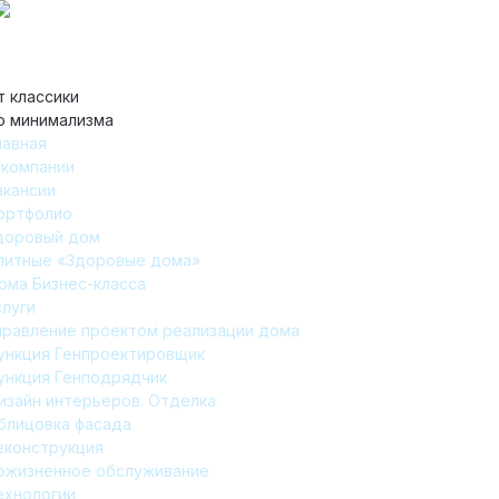
т классики
о минимализма
лавная
 компании
акансии
ортфолио
доровый дом
литные «Здоровые дома»
ома Бизнес-класса
слуги
правление проектом реализации дома
ункция Генпроектировщик
ункция Генподрядчик
изайн интерьеров. Отделка
блицовка фасада
еконструкция
ожизненное обслуживание
ехнологии