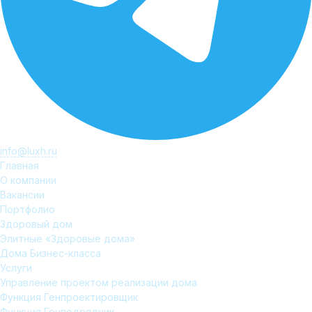
info@luxh.ru
Главная
О компании
Вакансии
Портфолио
Здоровый дом
Элитные «Здоровые дома»
Дома Бизнес-класса
Услуги
Управление проектом реализации дома
Функция Генпроектировщик
Функция Генподрядчик