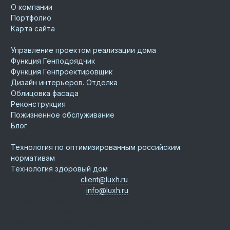
О компании
Портфолио
Карта сайта
Услуги
Управление проектом реализации дома
Функция Генподрядчик
Функция Генпроектировщик
Дизайн интерьеров. Отделка
Облицовка фасада
Реконструкция
Пожизненное обслуживание
Блог
Технологии
Технология по оптимизированным российским
нормативам
Технология здоровый дом
Email для клиентов
client@luxh.ru
Email для партнеров
info@luxh.ru
Адрес
г. Казань
,
ул. Островского, 98
Центральный офис
Московская область,
г. Истра, д. Юрьево, дом 76, Новорижское шоссе, 22 км