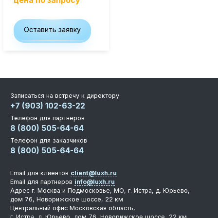
цена по запросу
Оставить заявку
Элитные «Здоровые дома»
Дома Бизнес-класса
Записаться на встречу к директору
Управление проектом реализации дома
+7 (903) 102-63-22
Функция Генпроектировщик
Телефон для партнеров
8 (800) 505-64-64
Функция Генподрядчик
Телефон для заказчиков
Дизайн интерьеров. Отделка
8 (800) 505-64-64
Облицовка фасада
Email для клиентов
client@luxh.ru
Реконструкция
Email для партнеров
info@luxh.ru
Адрес
г. Москва и Подмосковье
,
МО, г. Истра, д. Юрьево,
Пожизненное обслуживание
дом 76, Новорижское шоссе, 22 км
Центральный офис
Московская область,
г. Истра, д. Юрьево, дом 76, Новорижское шоссе, 22 км