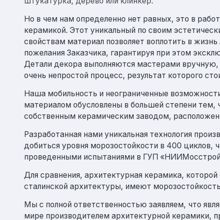
штукатурка, дерево или клинкер.
Элитные «Здоровые дома»
Но в чем нам определенно нет равных, это в рабо
Дома Бизнес-класса
керамикой. Этот уникальный по своим эстетическ
свойствам материал позволяет воплотить в жизнь
пожелания Заказчика, гарантируя при этом экскл
Управление проектом реализации дома
Детали декора выполняются мастерами вручную, 
очень непростой процесс, результат которого стои
Функция Генпроектировщик
Наша мобильность и неограниченные возможности
Функция Генподрядчик
материалом обусловлены в большей степени тем, 
Дизайн интерьеров. Отделка
собственным керамическим заводом, расположен
Облицовка фасада
Разработанная нами уникальная технология произ
Реконструкция
добиться уровня морозостойкости в 400 циклов, 
проведенными испытаниями в ГУП «НИИМосстрой
Пожизненное обслуживание
Для сравнения, архитектурная керамика, которой
сталинской архитектуры, имеют морозостойкость
Технология по улучшенным российским
нормативам
Мы с полной ответственностью заявляем, что явл
мире производителем архитектурной керамики, п
Технология здоровый дом