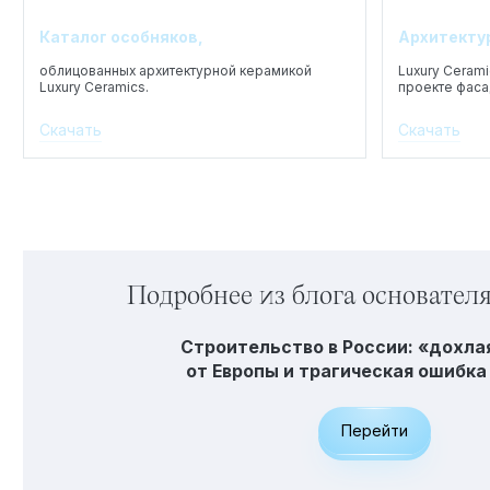
Каталог особняков,
Архитекту
облицованных архитектурной керамикой
Luxury Cerami
Luxury Ceramics.
проекте фаса
Скачать
Скачать
Подробнее из блога основател
Строительство в России: «дохла
от Европы и трагическая ошибка 
Перейти