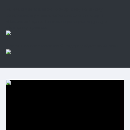
не имеющим аналогов по энергоэффективному
совершенству - выше европейского стандарта
«Пассивный дом». Теплопотери через наружную
облицовку нулевые.
Идеальное соответствие Стандарту «Здоровый дом».