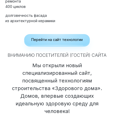
ремонта
400 циклов
долговечность фасада
из архитектурной керамики
Элитные «Здоровые дома»
Дома Бизнес-класса
Перейти на сайт технологии
Управление проектом реализации дома
ВНИМАНИЮ ПОСЕТИТЕЛЕЙ (ГОСТЕЙ) САЙТА
Функция Генпроектировщик
Мы открыли новый
Функция Генподрядчик
специализированный сайт,
Дизайн интерьеров. Отделка
посвященный технологиям
Облицовка фасада
строительства «Здорового дома».
Реконструкция
Домов, впервые создающих
идеальную здоровую среду для
Пожизненное обслуживание
человека!