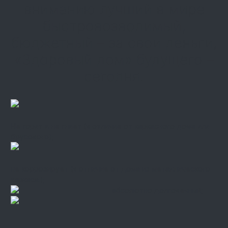
вниманию лучший в мире
быстровозводимый,
бюджетный – за свои деньги,
«Здоровый дом» будущего –
сегодня.
Не горит и не гниет (в отличие от каркасного дома или
брусового);
не коррозирует (в отличие от дома из металлического
каркаса.);
абсолютно долговечный;