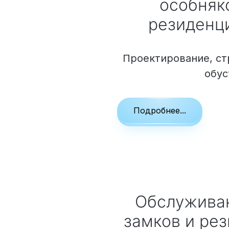
особняко
резиденц
Проектирование, ст
обу
Подробнее...
Обслуживание особняков,
замков и ре