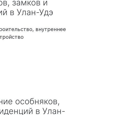
в, замков и
ий
в Улан-Удэ
роительство, внутреннее
стройство
зиденций
в Улан-