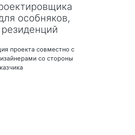
проектировщика
для особняков,
 резиденций
ия проекта совместно с
ивам
дизайнерами со стороны
казчика