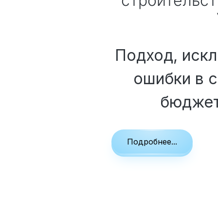
строительс
Вакансии
Подход, иск
ошибки в с
Элитные «Здоровые дома»
бюджет
Дома Бизнес-класса
Подробнее...
Управление проектом реализации дома
Функция Генпроектировщик
Функция Генподрядчик
Дизайн интерьеров. Отделка