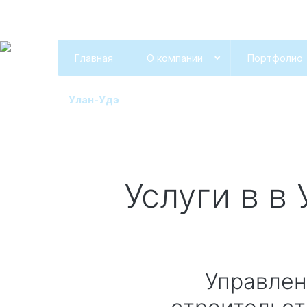
Главная
О компании
Портфолио
Улан-Удэ
Услуги в
в 
Управление проектом