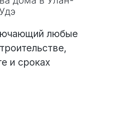
тва дома
в Улан-
Удэ
лючающий любые
троительстве,
е и сроках