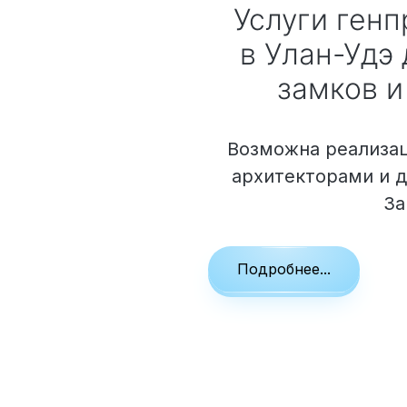
Облицовка фасада
Услуги ген
Реконструкция
в Улан-Удэ
Пожизненное обслуживание
замков и
Возможна реализац
Технология по улучшенным российским нормат
архитекторами и 
Технология здоровый дом
За
Подробнее...