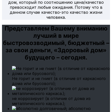
дом, который по соотношению цена/качество
превосходит любые ожидания. Потому что в
данном случае качество-это качество жизни
человека.
Представляем Вашему вниманию
лучший в мире
быстровозводимый, бюджетный –
за свои деньги, «Здоровый дом»
будущего – сегодня.
Не горит и не гниет (в отличие от каркасного
дома или брусового);
не коррозирует (в отличие от дома из
металлического каркаса.);
абсолютно