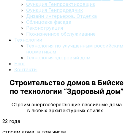
Функция Генпроектировщик
Функция Генподрядчик
Дизайн интерьеров. Отделка
Облицовка фасада
Реконструкция
Пожизненное обслуживание
Технологии
Технология по улучшенным российским
нормативам
Технология здоровый дом
Блог
Контакты
Строительство домов
в Бийске
по технологии “Здоровый дом”
Строим энергосберегающие пассивные дома
в любых архитектурных стилях
22 года
строим дома, в том числе