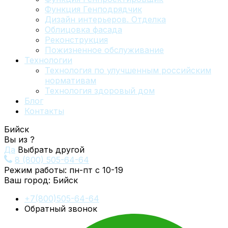
Функция Генподрядчик
Дизайн интерьеров. Отделка
Облицовка фасада
Реконструкция
Пожизненное обслуживание
Технологии
Технология по улучшенным российским
нормативам
Технология здоровый дом
Блог
Контакты
Бийск
Вы из
?
Да
Выбрать другой
8 (800) 505-64-64
Режим работы: пн-пт с 10-19
Ваш город:
Бийск
+7(800)505-64-64
Обратный звонок