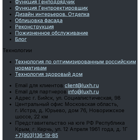
Функция Генподрядчик
Функция Генпроектировщик
Дизайн интерьеров. Отделка
Облицовка фасада
Реконструкция
Пожизненное обслуживание
Блог
Технологии
Технология по оптимизированным российским
нормативам
Технология здоровый дом
Email для клиентов
client@luxh.ru
Email для партнеров
info@luxh.ru
Адрес
г. Бийск
,
ул. Социалистическая, 98
Центральный офис
Московская область,
г. Истра, д. Юрьево, дом 76, Новорижское
шоссе, 22 км
Представительство на юге РФ
Республика
Крым, г. Керчь, ул. 12 Апреля 1961 года, д. 1Г
+7(903)136-19-85