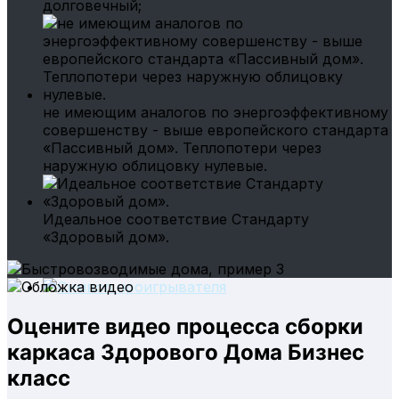
долговечный;
не имеющим аналогов по энергоэффективному
совершенству - выше европейского стандарта
«Пассивный дом». Теплопотери через
наружную облицовку нулевые.
Идеальное соответствие Стандарту
«Здоровый дом».
Оцените видео процесса сборки
каркаса Здорового Дома Бизнес
класс