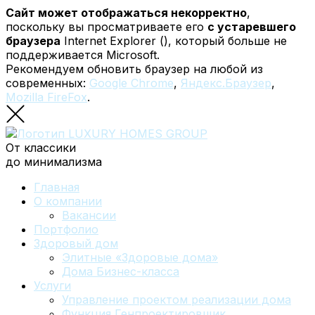
Сайт может отображаться некорректно
,
поскольку вы просматриваете его
с устаревшего
браузера
Internet Explorer (
), который больше не
поддерживается Microsoft.
Рекомендуем обновить браузер на любой из
современных:
Google Chrome
,
Яндекс.Браузер
,
Mozilla FireFox
.
От классики
до минимализма
Главная
О компании
Вакансии
Портфолио
Здоровый дом
Элитные «Здоровые дома»
Дома Бизнес-класса
Услуги
Управление проектом реализации дома
Функция Генпроектировщик