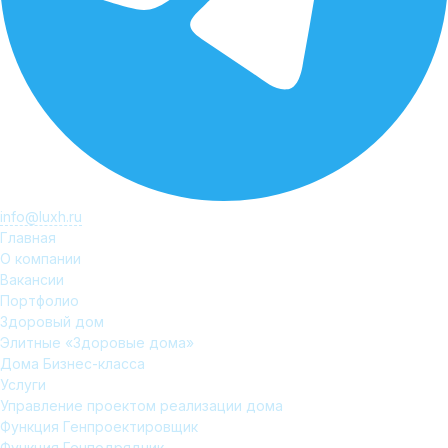
info@luxh.ru
Главная
О компании
Вакансии
Портфолио
Здоровый дом
Элитные «Здоровые дома»
Дома Бизнес-класса
Услуги
Управление проектом реализации дома
Функция Генпроектировщик
Функция Генподрядчик