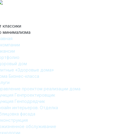
т классики
о минимализма
лавная
 компании
акансии
ортфолио
доровый дом
литные «Здоровые дома»
ома Бизнес-класса
слуги
правление проектом реализации дома
ункция Генпроектировщик
ункция Генподрядчик
изайн интерьеров. Отделка
блицовка фасада
еконструкция
ожизненное обслуживание
ехнологии