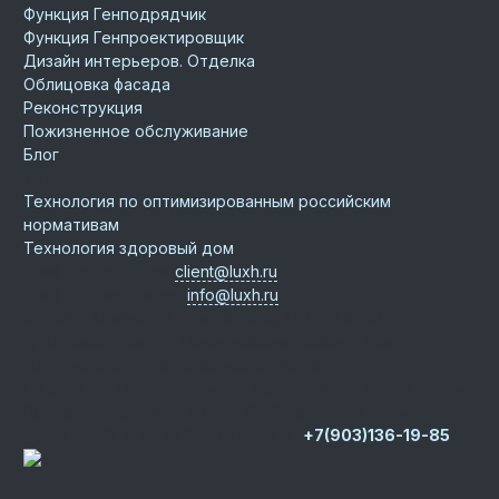
Функция Генподрядчик
Функция Генпроектировщик
Дизайн интерьеров. Отделка
Облицовка фасада
Реконструкция
Пожизненное обслуживание
Блог
Технологии
Технология по оптимизированным российским
нормативам
Технология здоровый дом
Email для клиентов
client@luxh.ru
Email для партнеров
info@luxh.ru
Адрес
г. Москва и Подмосковье
,
МО, г. Истра,
д. Юрьево, дом 76, Новорижское шоссе, 22 км
Центральный офис
Московская область,
г. Истра, д. Юрьево, дом 76, Новорижское шоссе, 22 км
Представительство на юге РФ
Республика Крым, г.
Керчь, ул. 12 Апреля 1961 года, д. 1Г
+7(903)136-19-85