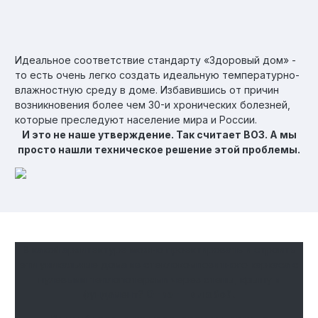
Идеальное соответствие стандарту «Здоровый дом» -
то есть очень легко создать идеальную температурно-
влажностную среду в доме. Избавившись от причин
возникновения более чем 30-и хронических болезней,
которые преследуют население мира и России.
И это не наше утверждение. Так считает ВОЗ. А мы
просто нашли техническое решение этой проблемы.
В какой архитектуре можно проектировать и строить
эти уникальные дома из стеклокомпозитного каркаса с
нулевыми теплопотерями через стены, крышу и
фундамент?
Ответ – в любой.