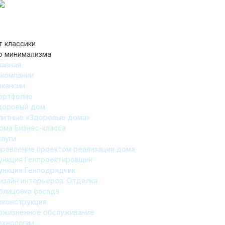
т классики
о минимализма
лавная
 компании
акансии
ортфолио
доровый дом
литные «Здоровые дома»
ома Бизнес-класса
слуги
правление проектом реализации дома
ункция Генпроектировщик
ункция Генподрядчик
изайн интерьеров. Отделка
блицовка фасада
еконструкция
ожизненное обслуживание
ехнологии