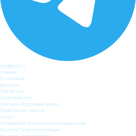
info@luxh.ru
Главная
О компании
Вакансии
Портфолио
Здоровый дом
Элитные «Здоровые дома»
Дома Бизнес-класса
Услуги
Управление проектом реализации дома
Функция Генпроектировщик
Функция Генподрядчик