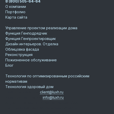
8 (800) 505-64-64
О компании
Портфолио
Карта сайта
Услуги
Управление проектом реализации дома
Функция Генподрядчик
Функция Генпроектировщик
Дизайн интерьеров. Отделка
Облицовка фасада
Реконструкция
Пожизненное обслуживание
Блог
Технологии
Технология по оптимизированным российским
нормативам
Технология здоровый дом
Email для клиентов
client@luxh.ru
Email для партнеров
info@luxh.ru
Адрес
г. Пермь
,
пр. Комсомольский, 28А
Центральный офис
Московская область,
г. Истра, д. Юрьево, дом 76, Новорижское шоссе, 22 км