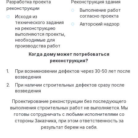
Разработка проекта
Реконструкция здания
реконструкции
Выполнение работ
Технология по улучшенным российским нормативам
согласно проекта
Исходя из
технического задания
Авторский надзор
Технология здоровый дом
на реконструкцию
выполняются проекты,
необходимые для
производства работ
Когда дому может потребоваться
реконструкция?
При возникновении дефектов через 30-50 лет после
возведения
При наличии строительных дефектов сразу после
возведения
Проектирование реконструкции без последующего
выполнения строительных работ не выполняется. Мы
готовы сотрудничать с любыми исполнителями со
стороны Заказчика, при этом ответственность за
результат берем на себя.