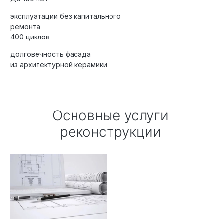
эксплуатации без капитального
ремонта
400 циклов
Элитные «Здоровые дома»
долговечность фасада
Дома Бизнес-класса
из архитектурной керамики
Управление проектом реализации дома
Основные услуги
Функция Генпроектировщик
реконструкции
Функция Генподрядчик
Дизайн интерьеров. Отделка
Облицовка фасада
Реконструкция
Пожизненное обслуживание