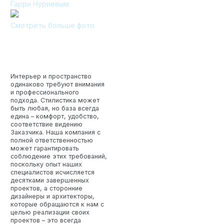
Гарри Нуриевым
Технология по улучшенным российским нормативам
Смотреть больше фото
Технология здоровый дом
Интерьер и пространство
одинаково требуют внимания
и профессионального
подхода. Стилистика может
быть любая, но база всегда
едина – комфорт, удобство,
соответствие видению
Заказчика. Наша компания с
полной ответственностью
может гарантировать
соблюдение этих требований,
поскольку опыт наших
специалистов исчисляется
десятками завершенных
проектов, а сторонние
дизайнеры и архитекторы,
которые обращаются к нам с
целью реализации своих
проектов – это всегда