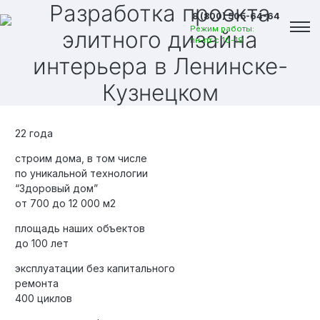
Разработка проекта
8 (800) 505-64-64
Режим работы:
элитного дизайна
пн-пт с 10-19
интерьера
в Ленинске-
Кузнецком
22 года
строим дома, в том числе
по уникальной технологии
“Здоровый дом”
от 700 до 12 000 м2
площадь наших объектов
до 100 лет
эксплуатации без капитального
Вакансии
ремонта
400 циклов