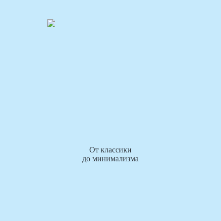
От классики
до минимализма