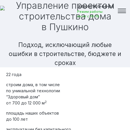
Управление проектом
8 (800) 505-64-64
Режим работы:
строительства дома
пн-пт с 10-19
в Пушкино
Подход, исключающий любые
ошибки в строительстве, бюджете и
сроках
22 года
строим дома, в том числе
по уникальной технологии
“Здоровый дом”
2
от 700 до 12 000 м
площадь наших объектов
Вакансии
до 100 лет
эксплуатации без капитального