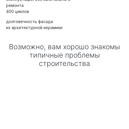
ремонта
400 циклов
долговечность фасада
Элитные «Здоровые дома»
из архитектурной керамики
Дома Бизнес-класса
Возможно, вам хорошо знакомы
типичные проблемы
Управление проектом реализации дома
строительства
Функция Генпроектировщик
Функция Генподрядчик
Дизайн интерьеров. Отделка
Облицовка фасада
Реконструкция
Пожизненное обслуживание