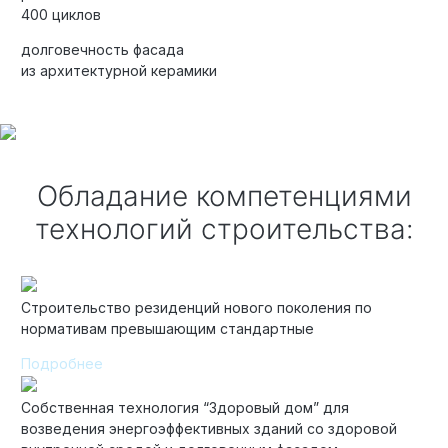
400 циклов
долговечность фасада
из архитектурной керамики
Элитные «Здоровые дома»
Дома Бизнес-класса
Обладание компетенциями
Управление проектом реализации дома
технологий строительства:
Функция Генпроектировщик
Функция Генподрядчик
Дизайн интерьеров. Отделка
Строительство резиденций нового поколения по
нормативам превышающим стандартные
Облицовка фасада
Подробнее
Реконструкция
Пожизненное обслуживание
Собственная технология “Здоровый дом” для
возведения энергоэффективных зданий со здоровой