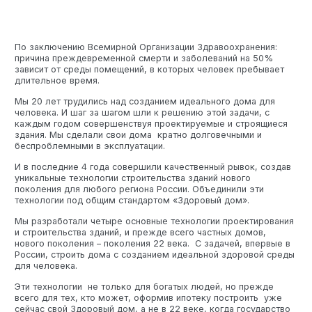
Технология по улучшенным российским нормативам
По заключению Всемирной Организации Здравоохранения:
Технология здоровый дом
причина преждевременной смерти и заболеваний на 50%
зависит от среды помещений, в которых человек пребывает
длительное время.
Мы 20 лет трудились над созданием идеального дома для
человека. И шаг за шагом шли к решению этой задачи, с
каждым годом совершенствуя проектируемые и строящиеся
здания. Мы сделали свои дома кратно долговечными и
беспроблемными в эксплуатации.
И в последние 4 года совершили качественный рывок, создав
уникальные технологии строительства зданий нового
поколения для любого региона России. Объединили эти
технологии под общим стандартом «Здоровый дом».
Мы разработали четыре основные технологии проектирования
и строительства зданий, и прежде всего частных домов,
нового поколения – поколения 22 века. С задачей, впервые в
России, строить дома с созданием идеальной здоровой среды
для человека.
Эти технологии не только для богатых людей, но прежде
всего для тех, кто может, оформив ипотеку построить уже
сейчас свой Здоровый дом, а не в 22 веке, когда государство