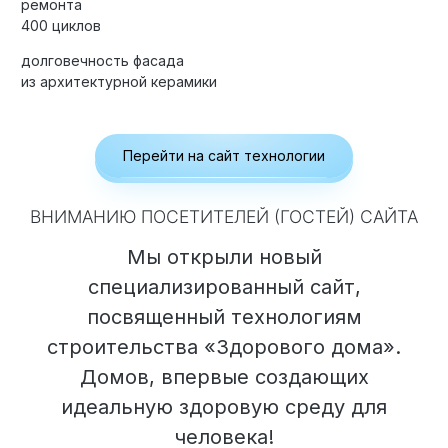
ремонта
400 циклов
долговечность фасада
из архитектурной керамики
Элитные «Здоровые дома»
Дома Бизнес-класса
Перейти на сайт технологии
Управление проектом реализации дома
ВНИМАНИЮ ПОСЕТИТЕЛЕЙ (ГОСТЕЙ) САЙТА
Функция Генпроектировщик
Мы открыли новый
Функция Генподрядчик
специализированный сайт,
Дизайн интерьеров. Отделка
посвященный технологиям
Облицовка фасада
строительства «Здорового дома».
Реконструкция
Домов, впервые создающих
идеальную здоровую среду для
Пожизненное обслуживание
человека!