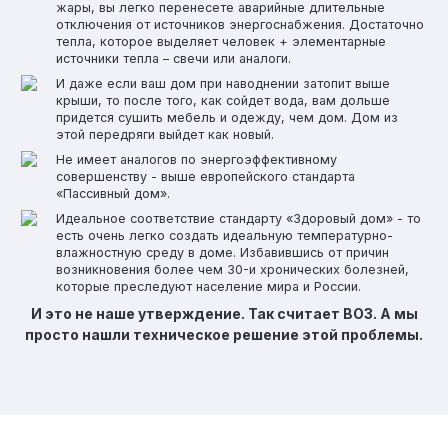
жары, вы легко перенесете аварийные длительные
отключения от источников энергоснабжения. Достаточно
тепла, которое выделяет человек + элементарные
источники тепла – свечи или аналоги.
И даже если ваш дом при наводнении затопит выше
крыши, то после того, как сойдет вода, вам дольше
придется сушить мебель и одежду, чем дом. Дом из
этой передряги выйдет как новый.
Не имеет аналогов по энергоэффективному
совершенству - выше европейского стандарта
«Пассивный дом».
Идеальное соответствие стандарту «Здоровый дом» - то
есть очень легко создать идеальную температурно-
влажностную среду в доме. Избавившись от причин
возникновения более чем 30-и хронических болезней,
которые преследуют население мира и России.
И это не наше утверждение. Так считает ВОЗ. А мы
просто нашли техническое решение этой проблемы.