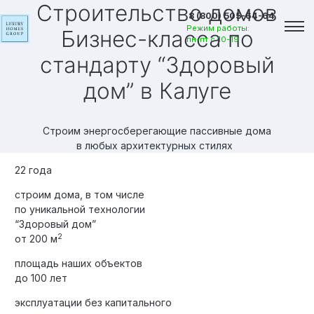
Строительство домов
8 (800) 505-64-64
Режим работы:
Бизнес-класса по
пн-пт с 10-19
стандарту “Здоровый
дом”
в Калуге
Строим энергосберегающие пассивные дома
в любых архитектурных стилях
22 года
строим дома, в том числе
по уникальной технологии
“Здоровый дом”
2
от 200 м
площадь наших объектов
Вакансии
до 100 лет
эксплуатации без капитального