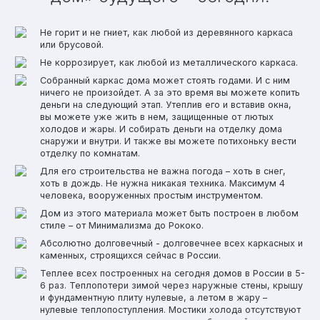
Не горит и не гниет, как любой из деревянного каркаса
или брусовой.
Не коррозирует, как любой из металлического каркаса.
Собранный каркас дома может стоять годами. И с ним
ничего не произойдет. А за это время вы можете копить
деньги на следующий этап. Утеплив его и вставив окна,
вы можете уже жить в нем, защищенные от лютых
холодов и жары. И собирать деньги на отделку дома
снаружи и внутри. И также вы можете потихоньку вести
отделку по комнатам.
Для его строительства не важна погода – хоть в снег,
хоть в дождь. Не нужна никакая техника. Максимум 4
человека, вооруженных простым инструментом.
Дом из этого материала может быть построен в любом
стиле – от Минимализма до Рококо.
Абсолютно долговечный - долговечнее всех каркасных и
каменных, строящихся сейчас в России.
Теплее всех построенных на сегодня домов в России в 5-
6 раз. Теплопотери зимой через наружные стены, крышу
и фундаментную плиту нулевые, а летом в жару –
нулевые теплопоступления. Мостики холода отсутствуют