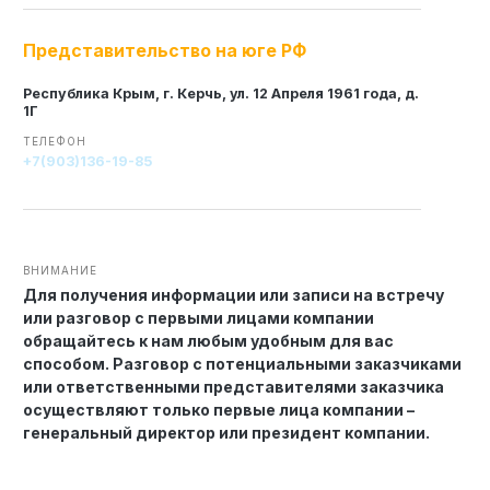
Представительство на юге РФ
Технология по улучшенным российским нормативам
Технология здоровый дом
Республика Крым, г. Керчь, ул. 12 Апреля 1961 года, д.
1Г
ТЕЛЕФОН
+7(903)136-19-85
ВНИМАНИЕ
Для получения информации или записи на встречу
или разговор с первыми лицами компании
обращайтесь к нам любым удобным для вас
способом. Разговор с потенциальными заказчиками
или ответственными представителями заказчика
осуществляют только первые лица компании –
генеральный директор или президент компании.