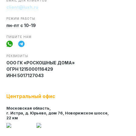
EMAIL ДЛЯ КЛИЕНТОВ
client@luxh.ru
РЕЖИМ РАБОТЫ
пн-пт с 10-19
Элитные «Здоровые дома»
Дома Бизнес-класса
ПИШИТЕ НАМ
РЕКВИЗИТЫ
Управление проектом реализации дома
ООО ГК «РОСКОШНЫЕ ДОМА»
ОГРН 1215000116429
Функция Генпроектировщик
ИНН 5017127043
Функция Генподрядчик
Дизайн интерьеров. Отделка
Центральный офис
Облицовка фасада
Московская область,
Реконструкция
г. Истра, д. Юрьево, дом 76, Новорижское шоссе,
22 км
Пожизненное обслуживание