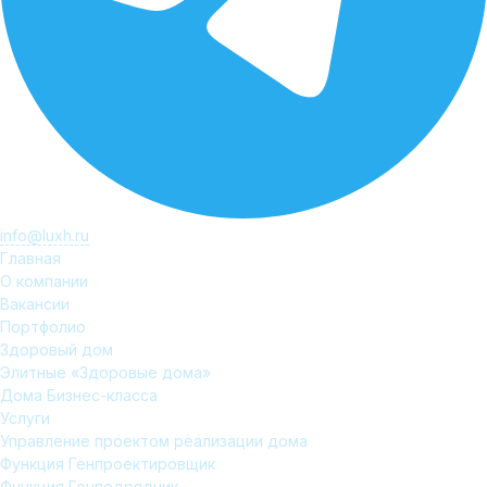
info@luxh.ru
Главная
О компании
Вакансии
Портфолио
Здоровый дом
Элитные «Здоровые дома»
Дома Бизнес-класса
Услуги
Управление проектом реализации дома
Функция Генпроектировщик
Функция Генподрядчик