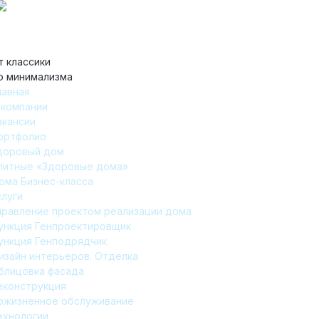
т классики
о минимализма
лавная
 компании
акансии
ортфолио
доровый дом
литные «Здоровые дома»
ома Бизнес-класса
слуги
правление проектом реализации дома
ункция Генпроектировщик
ункция Генподрядчик
изайн интерьеров. Отделка
блицовка фасада
еконструкция
ожизненное обслуживание
ехнологии