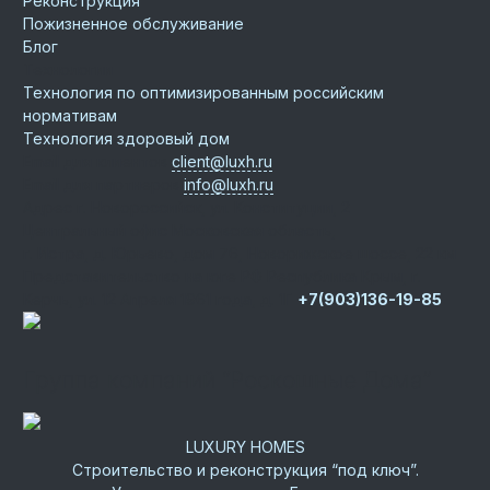
Реконструкция
Пожизненное обслуживание
Блог
Технологии
Технология по оптимизированным российским
нормативам
Технология здоровый дом
Email для клиентов
client@luxh.ru
Email для партнеров
info@luxh.ru
Адрес
г. Новороссийск
,
ул. Конституции, 2
Центральный офис
Московская область,
г. Истра, д. Юрьево, дом 76, Новорижское шоссе, 22 км
Представительство на юге РФ
Республика Крым, г.
Керчь, ул. 12 Апреля 1961 года, д. 1Г
+7(903)136-19-85
Группа компаний “Роскошные Дома”
LUXURY HOMES
Строительство и реконструкция “под ключ”.