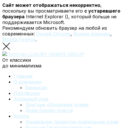
Сайт может отображаться некорректно
,
поскольку вы просматриваете его
с устаревшего
браузера
Internet Explorer (
), который больше не
поддерживается Microsoft.
Рекомендуем обновить браузер на любой из
современных:
Google Chrome
,
Яндекс.Браузер
,
Mozilla FireFox
.
От классики
до минимализма
Главная
О компании
Вакансии
Портфолио
Здоровый дом
Элитные «Здоровые дома»
Дома Бизнес-класса
Услуги
Управление проектом реализации дома
Функция Генпроектировщик