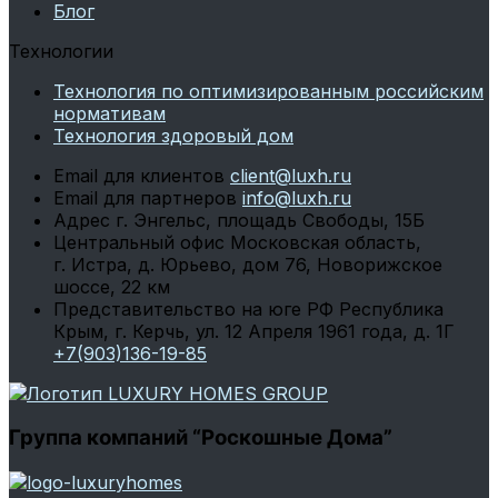
Блог
Технологии
Технология по оптимизированным российским
нормативам
Технология здоровый дом
Email для клиентов
client@luxh.ru
Email для партнеров
info@luxh.ru
Адрес
г. Энгельс
,
площадь Свободы, 15Б
Центральный офис
Московская область,
г. Истра, д. Юрьево, дом 76, Новорижское
шоссе, 22 км
Представительство на юге РФ
Республика
Крым, г. Керчь, ул. 12 Апреля 1961 года, д. 1Г
+7(903)136-19-85
Группа компаний “Роскошные Дома”