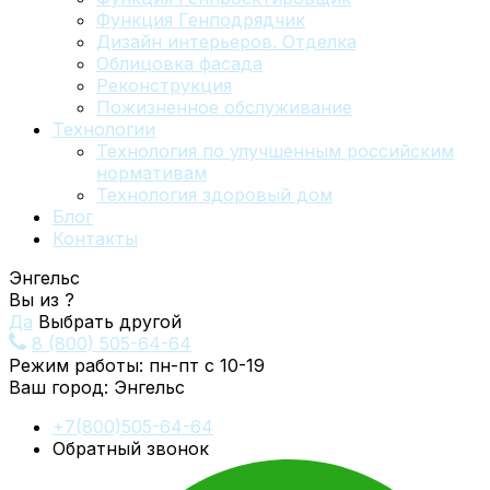
Функция Генподрядчик
Дизайн интерьеров. Отделка
Облицовка фасада
Реконструкция
Пожизненное обслуживание
Технологии
Технология по улучшенным российским
нормативам
Технология здоровый дом
Блог
Контакты
Энгельс
Вы из
?
Да
Выбрать другой
8 (800) 505-64-64
Режим работы: пн-пт с 10-19
Ваш город:
Энгельс
+7(800)505-64-64
Обратный звонок