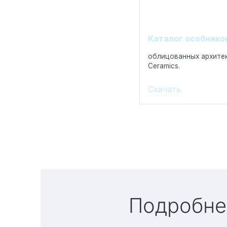
Каталог особняко
облицованных архитек
Ceramics.
Скачать
Подробне