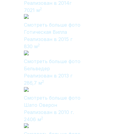
Вакансии
Реализован в 2014г
2
7021
м
Смотреть больше фото
Готическая Вилла
Реализован в 2015 г
2
830
м
Элитные «Здоровые дома»
Дома Бизнес-класса
Смотреть больше фото
Бельведер
Реализован в 2013 г
2
286,7
м
Управление проектом реализации дома
Смотреть больше фото
Функция Генпроектировщик
Шато Оверон
Реализован в 2010 г.
Функция Генподрядчик
2
2406
м
Дизайн интерьеров. Отделка