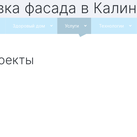
овка фасада
в Кали
Здоровый дом
Услуги
Технологии
роекты