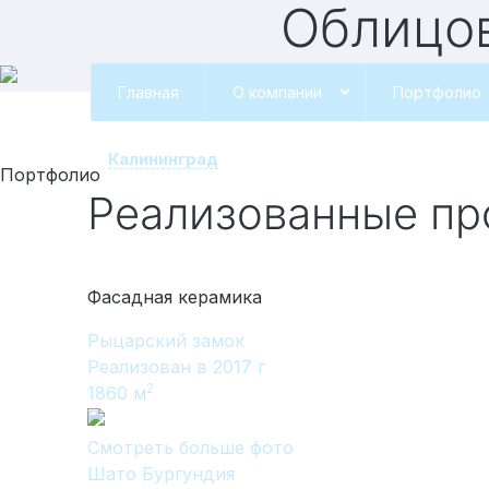
Облиц
Главная
О компании
Портфолио
Калининград
Портфолио
Реализованные п
Фасадная керамика
Рыцарский замок
Реализован в 2017 г
2
1860
м
Смотреть больше фото
Шато Бургундия