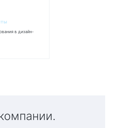
нты
зования в дизайн-
 компании.