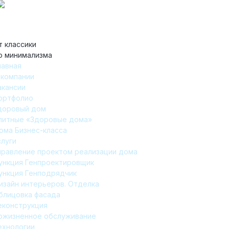
т классики
о минимализма
лавная
 компании
акансии
ортфолио
доровый дом
литные «Здоровые дома»
ома Бизнес-класса
слуги
правление проектом реализации дома
ункция Генпроектировщик
ункция Генподрядчик
изайн интерьеров. Отделка
блицовка фасада
еконструкция
ожизненное обслуживание
ехнологии