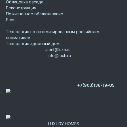
Облицовка фасада
Реконструкция
Пожизненное обслуживание
Блог
Технологии
Технология по оптимизированным российским
нормативам
Технология здоровый дом
Email для клиентов
client@luxh.ru
Email для партнеров
info@luxh.ru
Адрес
г. Ставрополь
,
ул. Добролюбова, 53/4
Центральный офис
Московская область,
г. Истра, д. Юрьево, дом 76, Новорижское шоссе, 22 км
Представительство на юге РФ
Республика Крым, г.
Керчь, ул. 12 Апреля 1961 года, д. 1Г
+7(903)136-19-85
Группа компаний “Роскошные Дома”
LUXURY HOMES