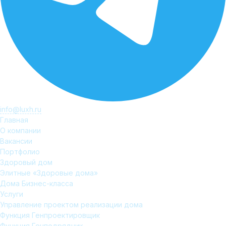
info@luxh.ru
Главная
О компании
Вакансии
Портфолио
Здоровый дом
Элитные «Здоровые дома»
Дома Бизнес-класса
Услуги
Управление проектом реализации дома
Функция Генпроектировщик
Функция Генподрядчик